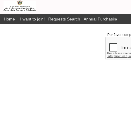
Home
I want to join!
Requests Search
Annual Purchasing Plan P
Por favor comp