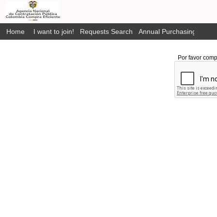
Home
I want to join!
Requests Search
Annual Purchasing Plan P
Por favor comp