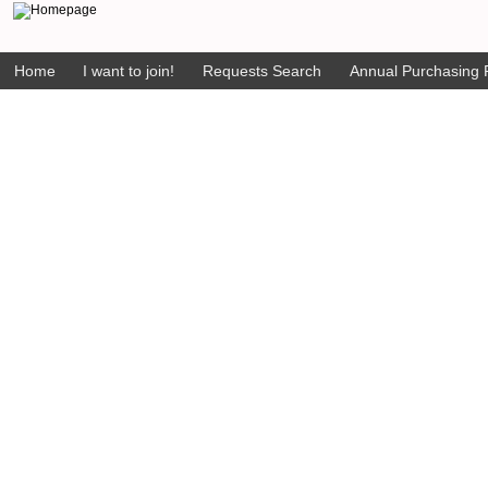
Home
I want to join!
Requests Search
Annual Purchasing P