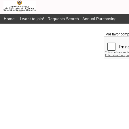
Home
I want to join!
Requests Search
Annual Purchasing Plan P
Por favor comp