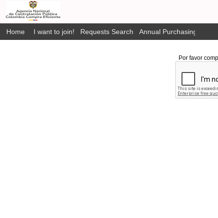
Home
I want to join!
Requests Search
Annual Purchasing Plan P
Por favor comp