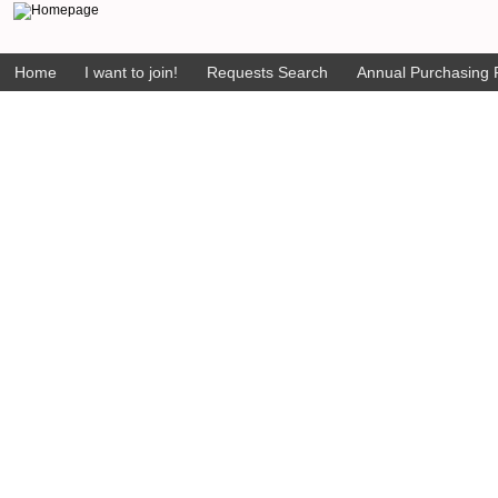
Home
I want to join!
Requests Search
Annual Purchasing P