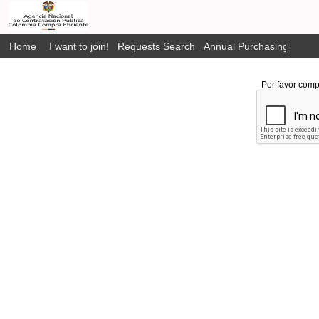
Home
I want to join!
Requests Search
Annual Purchasing Plan P
Por favor comp