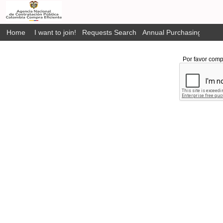
Home
I want to join!
Requests Search
Annual Purchasing Plan P
Por favor comp