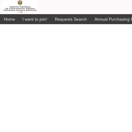
Home
I want to join!
Requests Search
Annual Purchasing P