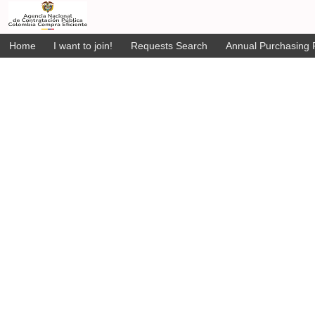
Home
I want to join!
Requests Search
Annual Purchasing P