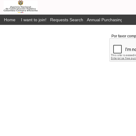
Home
I want to join!
Requests Search
Annual Purchasing Plan P
Por favor comp