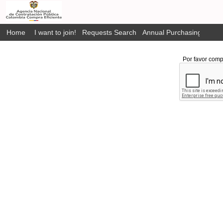
Home
I want to join!
Requests Search
Annual Purchasing Plan P
Por favor comp