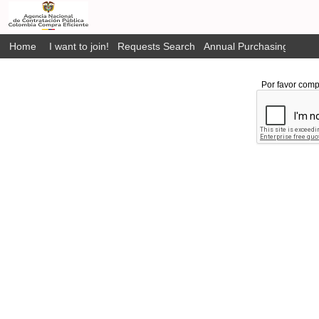
Home
I want to join!
Requests Search
Annual Purchasing Plan P
Por favor comp