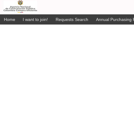
Home
I want to join!
Requests Search
Annual Purchasing P