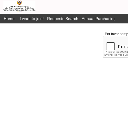
Home
I want to join!
Requests Search
Annual Purchasing Plan P
Por favor comp