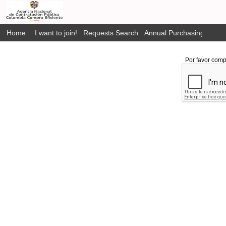
Home
I want to join!
Requests Search
Annual Purchasing Plan P
Por favor comp