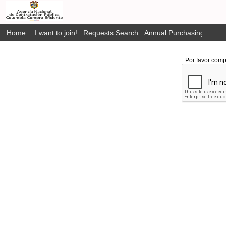
Home
I want to join!
Requests Search
Annual Purchasing Plan P
Por favor comp