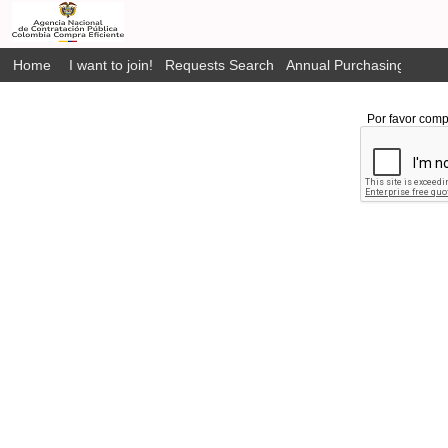
Home
I want to join!
Requests Search
Annual Purchasing Plan P
Por favor comp