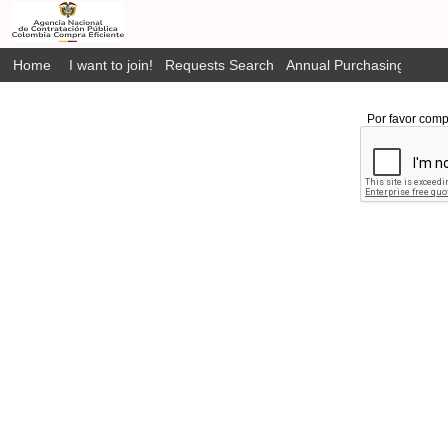
Home
I want to join!
Requests Search
Annual Purchasing Plan P
Por favor comp