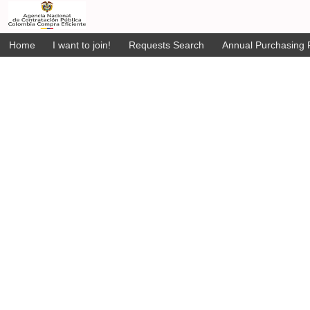
Home
I want to join!
Requests Search
Annual Purchasing P