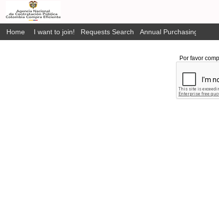
Home
I want to join!
Requests Search
Annual Purchasing Plan P
Por favor comp