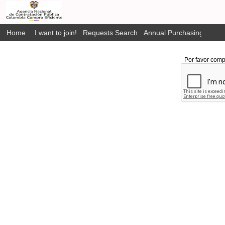
Home
I want to join!
Requests Search
Annual Purchasing Plan P
Por favor comp