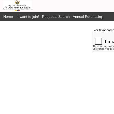
Home
I want to join!
Requests Search
Annual Purchasing Plan P
Por favor comp