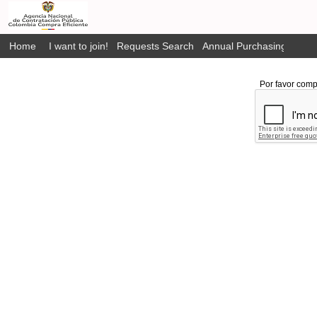
Home
I want to join!
Requests Search
Annual Purchasing Plan P
Por favor comp