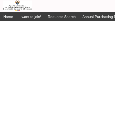
Home
I want to join!
Requests Search
Annual Purchasing P