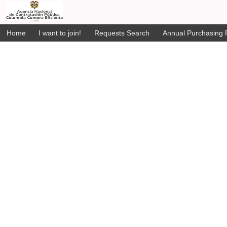
Home
I want to join!
Requests Search
Annual Purchasing P