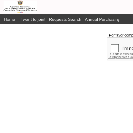
Home
I want to join!
Requests Search
Annual Purchasing Plan P
Por favor comp