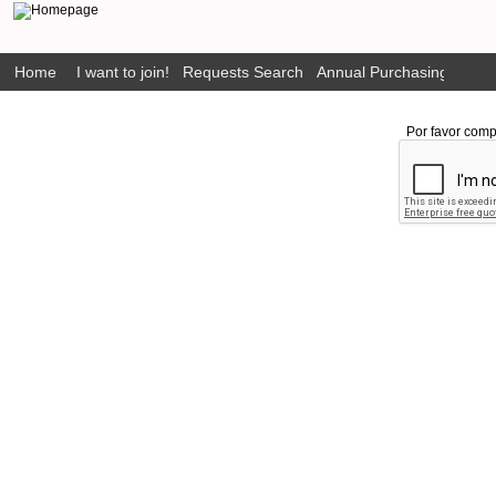
Home
I want to join!
Requests Search
Annual Purchasing Plan P
Por favor comp