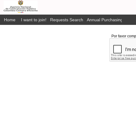
Home
I want to join!
Requests Search
Annual Purchasing Plan P
Por favor comp