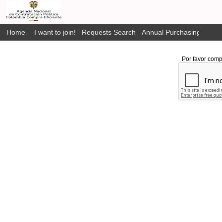
Home
I want to join!
Requests Search
Annual Purchasing Plan P
Por favor comp