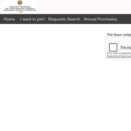
Home
I want to join!
Requests Search
Annual Purchasing Plan P
Por favor comp