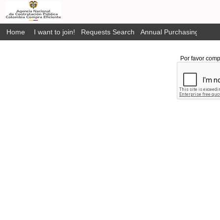
Home
I want to join!
Requests Search
Annual Purchasing Plan P
Por favor comp