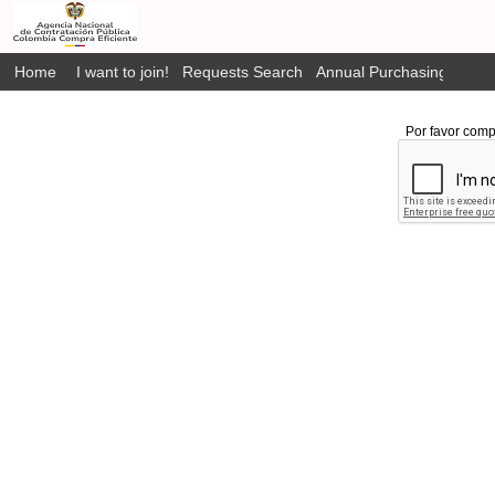
Home
I want to join!
Requests Search
Annual Purchasing Plan P
Por favor comp