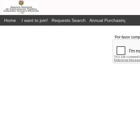
Home
I want to join!
Requests Search
Annual Purchasing Plan P
Por favor comp