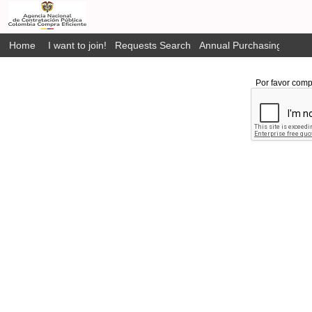
Home
I want to join!
Requests Search
Annual Purchasing Plan P
Por favor comp