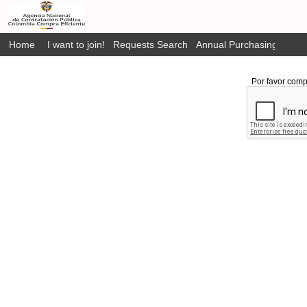
Home
I want to join!
Requests Search
Annual Purchasing Plan P
Por favor comp