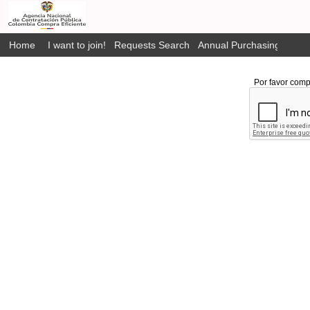
Home
I want to join!
Requests Search
Annual Purchasing Plan P
Por favor comp