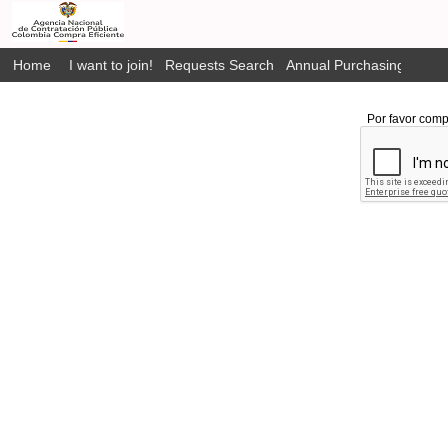
Home
I want to join!
Requests Search
Annual Purchasing Plan P
Por favor comp