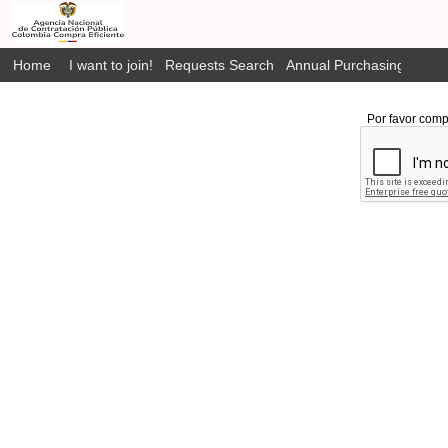
Home
I want to join!
Requests Search
Annual Purchasing Plan P
Por favor comp