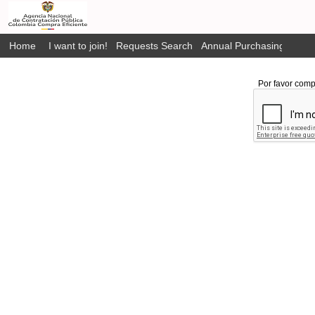
Home
I want to join!
Requests Search
Annual Purchasing Plan P
Por favor comp