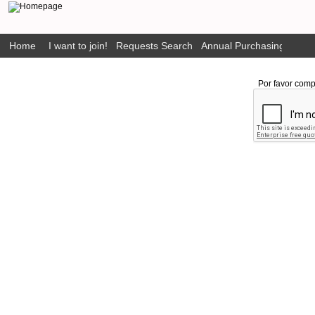
Home
I want to join!
Requests Search
Annual Purchasing Plan P
Por favor comp