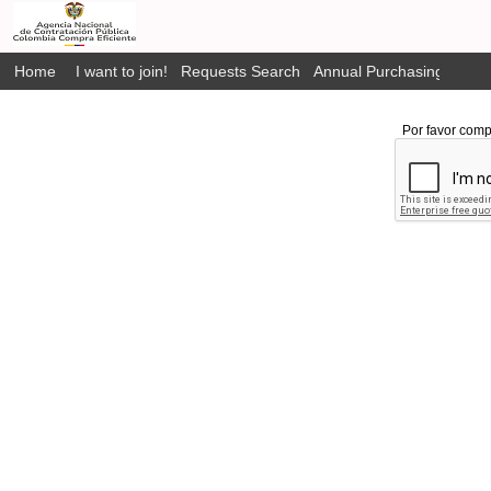
Home
I want to join!
Requests Search
Annual Purchasing Plan P
Por favor comp