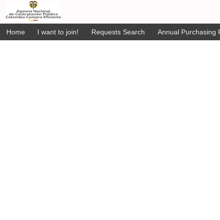
Home
I want to join!
Requests Search
Annual Purchasing P