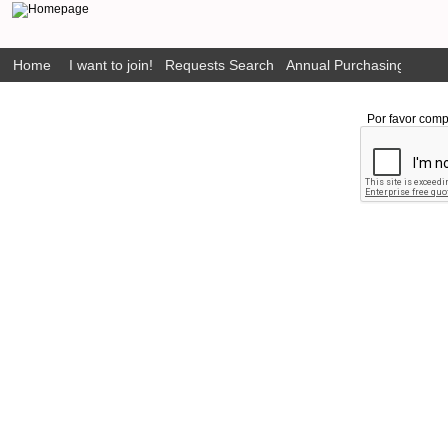
Home
I want to join!
Requests Search
Annual Purchasing Plan P
Por favor comp