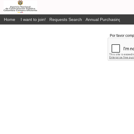
Home
I want to join!
Requests Search
Annual Purchasing Plan P
Por favor comp