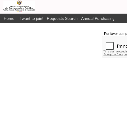
Home
I want to join!
Requests Search
Annual Purchasing Plan P
Por favor comp