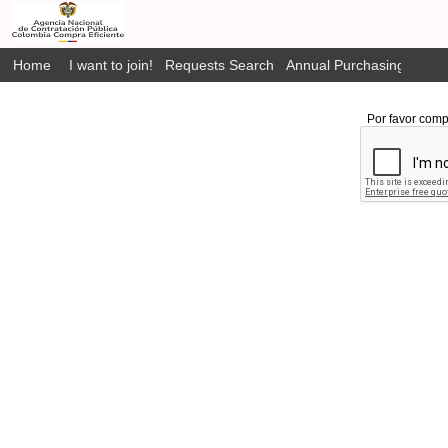
Home
I want to join!
Requests Search
Annual Purchasing Plan P
Por favor comp