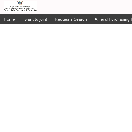
Home
I want to join!
Requests Search
Annual Purchasing P