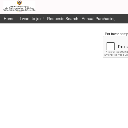
Home
I want to join!
Requests Search
Annual Purchasing Plan P
Por favor comp