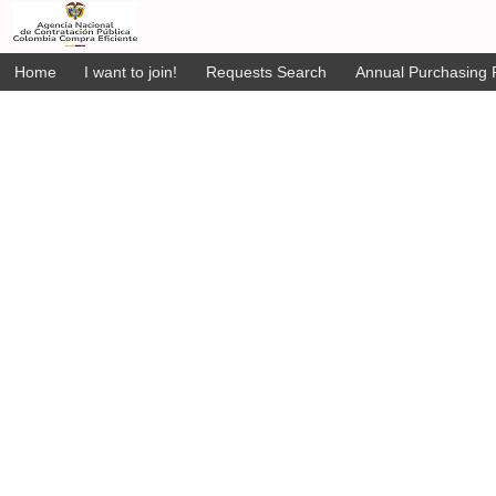
Home
I want to join!
Requests Search
Annual Purchasing P